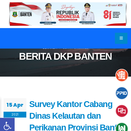
BERANDA
BERITA & ARTIKEL
BERITA DKP BANTEN
Survey Kantor Cabang
15 Apr
Dinas Kelautan dan
2021
Perikanan Provinsi Banten