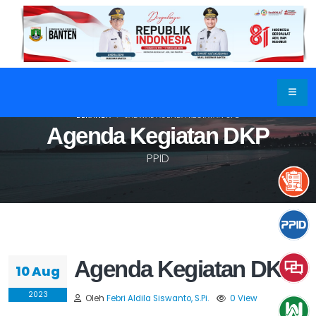
BERANDA
JADWAL AGENDA KEGIATAN OPD
Agenda Kegiatan DKP
PPID
Agenda Kegiatan DKP
10 Aug
2023
Oleh
Febri Aldila Siswanto, S.Pi.
0 View