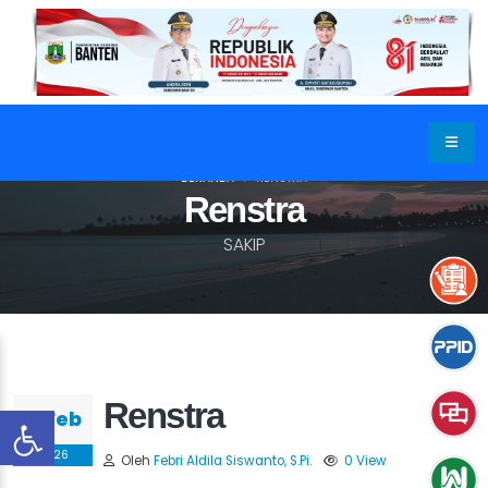
BERANDA
RENSTRA
Renstra
SAKIP
Renstra
11 Feb
2026
Oleh
Febri Aldila Siswanto, S.Pi.
0 View