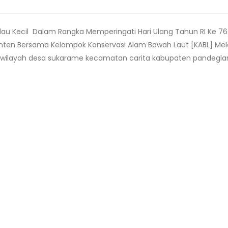
pulau Kecil Dalam Rangka Memperingati Hari Ulang Tahun RI Ke 76
anten Bersama Kelompok Konservasi Alam Bawah Laut [KABL] Me
i wilayah desa sukarame kecamatan carita kabupaten pandegla