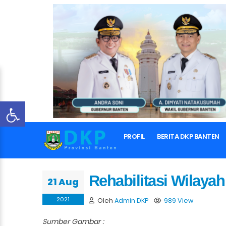
PROFIL
BERITA DKP BANTEN
Rehabilitasi Wilayah
21 Aug
2021
Oleh
Admin DKP
989 View
Sumber Gambar :