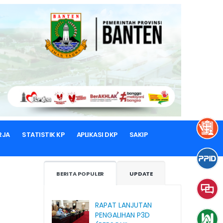
RJA
STATISTIK KP
APLIKASI DKP
SAKIP
BERITA POPULER
UPDATE
RAPAT LANJUTAN
PENGALIHAN P3D