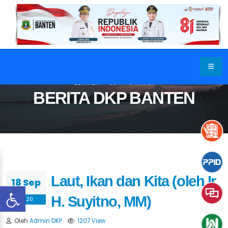
BERANDA
BERITA & ARTIKEL
BERITA DKP BANTEN
Laut, Ikan dan Kita (oleh Ir.
18 Sep
H. Suyitno, MM)
2020
Oleh
Admin DKP
1207 View