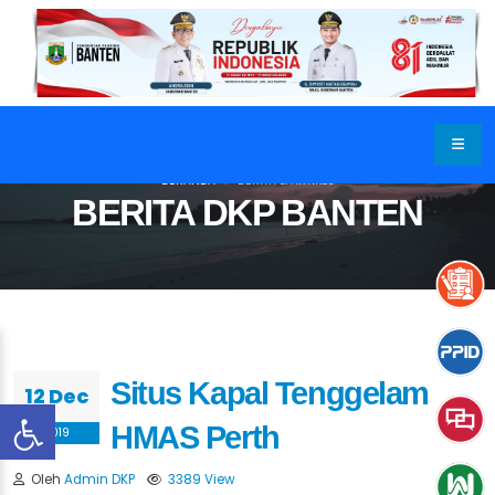
BERANDA
BERITA & ARTIKEL
BERITA DKP BANTEN
Situs Kapal Tenggelam
12 Dec
HMAS Perth
2019
Oleh
Admin DKP
3389 View