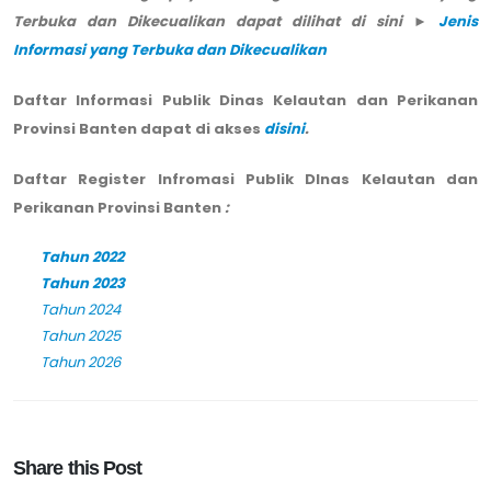
Terbuka dan Dikecualikan dapat dilihat di sini
►
Jenis
Informasi yang Terbuka dan Dikecualikan
Daftar Informasi Publik Dinas Kelautan dan Perikanan
Provinsi Banten dapat di
akses
disini
.
Daftar Register Infromasi Publik DInas Kelautan dan
Perikanan Provinsi
Banten
:
Tahun 2022
Tahun 2023
Tahun 2024
Tahun 2025
Tahun 2026
Share this Post