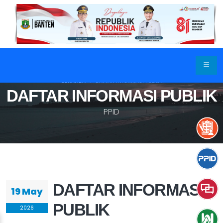
BERANDA
DAFTAR INFORMASI PUBLIK
DAFTAR INFORMASI PUBLIK
PPID
DAFTAR INFORMASI
19 May
PUBLIK
2026