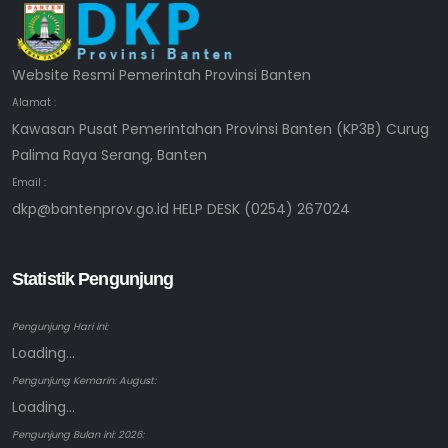
Website Resmi Pemerintah Provinsi Banten
Alamat :
Kawasan Pusat Pemerintahan Provinsi Banten (KP3B) Curug
Palima Raya Serang, Banten
Email :
dkp@bantenprov.go.id HELP DESK (0254) 267024
Statistik Pengunjung
Pengunjung Hari ini:
Loading...
Pengunjung Kemarin: August:
Loading...
Pengunjung Bulan ini: 2026: