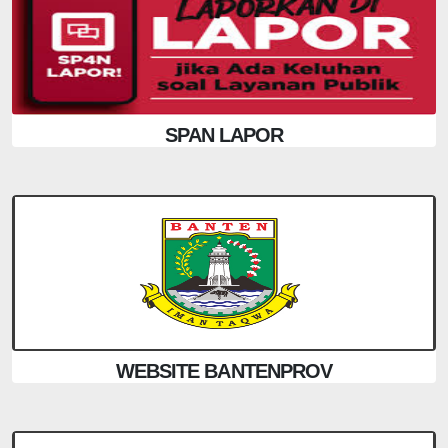
SPAN LAPOR
WEBSITE BANTENPROV