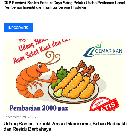
DKP Provinsi Banten Perkuat Daya Saing Pelaku Usaha Perikanan Lewat
Pemberian Insentif dan Fasilitas Sarana Produksi
INFOGRAFIS
September 29, 2025
Udang Banten Terbukti Aman Dikonsumsi, Bebas Radioaktif
dan Residu Berbahaya