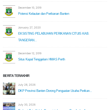
December 10, 2019
Potensi Kelautan dan Perikanan Banten
January 27, 2020
EKSISTING PELABUHAN PERIKANAN CITUIS KAB.
TANGERAN...
December 12, 2019
Situs Kapal Tenggelam HMAS Perth
BERITA TERAKHIR
July 28, 2026
DKP Provinsi Banten Dorong Penguatan Usaha Perikan...
July 30, 2026