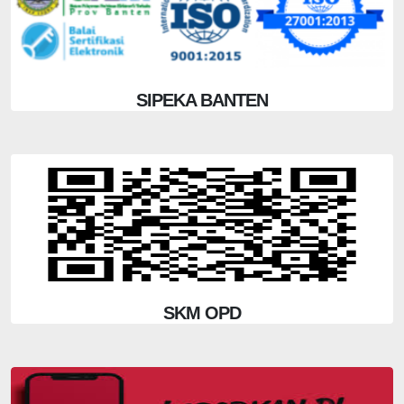
SIPEKA BANTEN
SKM OPD