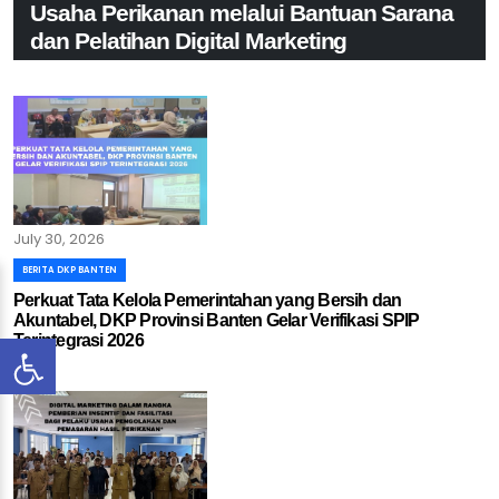
Usaha Perikanan melalui Bantuan Sarana
dan Pelatihan Digital Marketing
*Serang* – Dinas Kelautan dan Perikanan (DKP) Provinsi Banten
menyelenggarakan kegiatan *Pemberian Insentif dan Fasilitasi bagi
Pelaku Usaha Hasil Perikanan* yang dirangkaikan dengan pelatihan
digit..
July 30, 2026
BERITA DKP BANTEN
Perkuat Tata Kelola Pemerintahan yang Bersih dan
Akuntabel, DKP Provinsi Banten Gelar Verifikasi SPIP
Terintegrasi 2026